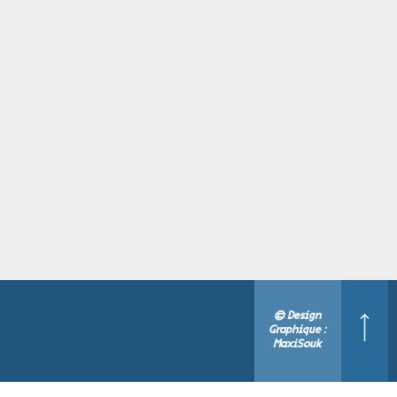
© Design
Graphique :
MaxiSouk